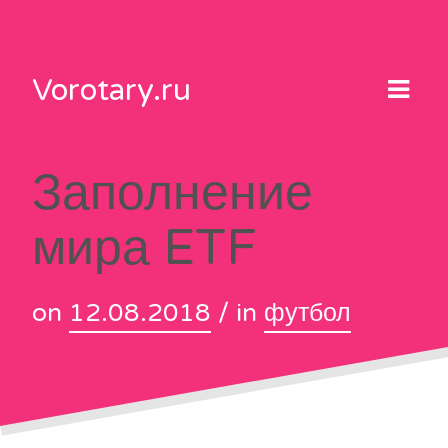
Skip
to
content
Vorotary.ru
Заполнение
мира ETF
on
12.08.2018
/ in
футбол