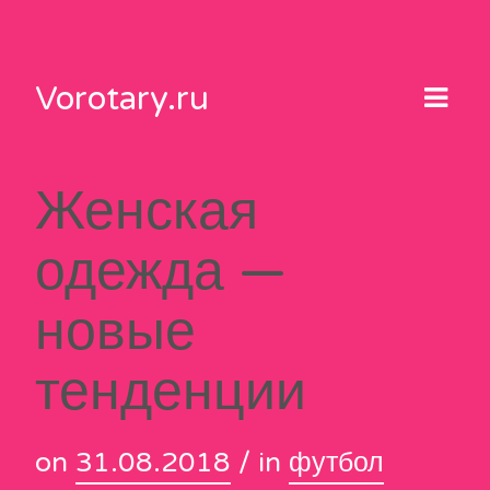
Skip
to
content
Vorotary.ru
Женская
одежда —
новые
тенденции
on
31.08.2018
/ in
футбол