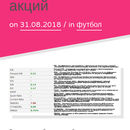
акций
on
31.08.2018
/ in
футбол