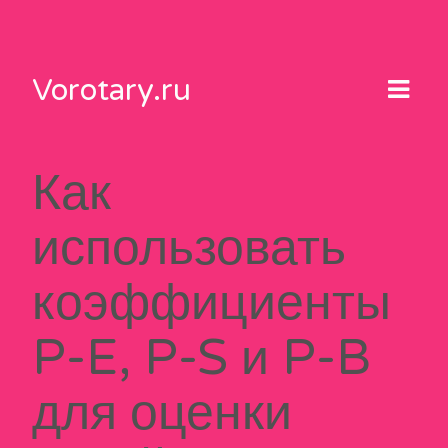
Skip
to
content
Vorotary.ru
Как
использовать
коэффициенты
P-E, P-S и P-B
для оценки