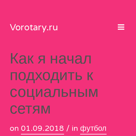
Skip
to
content
Vorotary.ru
Как я начал
подходить к
социальным
сетям
on
01.09.2018
/ in
футбол