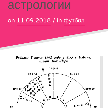
астрологии
on
11.09.2018
/ in
футбол