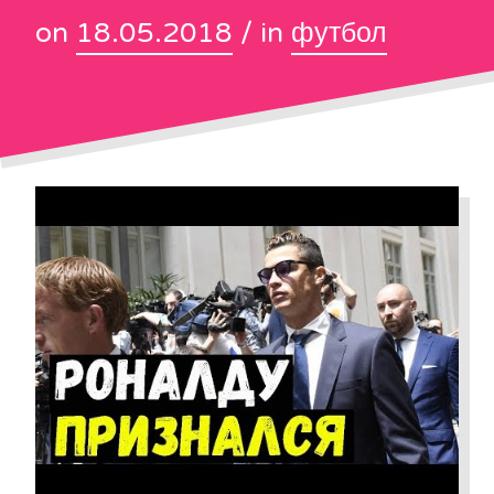
on
18.05.2018
/ in
футбол