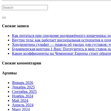
Свежие записи
Как питаться при синдроме раздражённого кишечника: по
Внутри тела: как работает висцеральная остеопатия и поч
Хондроитина сульфат — правда об уколах для суставов: ч
Букмекерская контора 1 Вин: Погрузитесь в мир ставок н
Какие коэффициенты на Чемпионат Европы стоит обрати
Свежие комментарии
Архивы
Январь 2026
Декабрь 2025
Сентябрь 2025
Ноябрь 2024
Май 2024
Апрель 2024
Март 2024