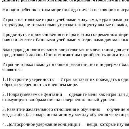
Ни один ребенок в этом мире никогда ничего не говорил о игра
Игры в настольные игры с учебными модулями, кураторами ра
структуры, не только помогут создать концептуальные навыки,
Продвинутые прикосновения и игры в этом современном мире т
навыки вместе с базовыми учебными материалами для маленьки
Благодаря дополнительным влиятельным последствиям для дете
предстоящей жизни. Они помогают им приобретать двигательн
Игры не только помогут в общем развитии, но и поддержат б
являются:
1. Постройте уверенность — Игры заставят их побеждать в оди
обрести уверенность в внешнем мире.
2. Подразумеваемые фантазии — одевайте меня как игры или дру
стимулирует воображение на совершенно новый уровень.
3. Развитие желательного отношения к обучению — обучение мо
когда-либо, благодаря испытанному методу обучения через иг
4. Долгосрочное удержание концепции — вещи, которые изучаю