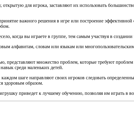
 открытую для игрока, заставляют их использовать большинство
 принятие важного решения в игре или построение эффективной 
обом.
село, когда вы играете в группе, тем самым участвуя в создани
овым алфавитам, словам или языкам или многопользовательским
ью, представляют множество проблем, которые требуют проблем
 навык среди маленьких детей.
каждом шаге направляют своих игроков следовать определенным
ся здоровым образом.
игрушку приведет к лучшему обучению, позволяя им играть в во