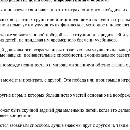
х и не изучал свои навыки в этих играх, они могут побудить их
зных возрастных групп или инициирующими их чувства с реальн
 но и помогут им улучшить их физическое, моторное и психологи
акже являются новой победой — в ситуации для родителей и уч
х детей, не придавая им чрезмерного бремени учебников.
й дошкольного возраста, игры позволяют им улучшать навыки, 
ые навыки, познавательные способности, эмоциональное развит
аланс между невинностью и мировыми знаниями об этих главных
н момент и проиграть с другой. Эта победа или проигрыш в игре
гие игры, в которых большинство частей основано на воображени
жет быть скучной задачей для маленьких детей, когда это делает
ровые концепции
тся забавным способом, лучше знакомы друг с другом и, таким 